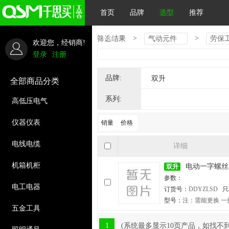
首页
品牌
选型
推荐
下单
>
>
筛选结果
气动元件
劳保
欢迎您，经销商!
登录
注册
品牌:
双升
全部商品分类
系列:
高低压电气
仪器仪表
销量
价格
电线电缆
详细
机箱机柜
电动一字螺丝
双升
注：需能更换 一把
参数：
置10个十字螺丝刀头
电工电器
订货号：
DDYZLSD
只
0只/件
型号：
注：需能更换 一
五金工具
配置10个十字螺丝刀头
1
(系统最多显示10页产品，如找不